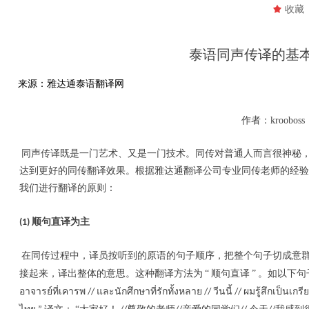
끄
收藏
泰语同声传译的基
来源：雅达通泰语翻译网
作者：krooboss
同声传译既是一门艺术、又是一门技术。同传对普通人而言很神秘
达到更好的同传翻译效果。根据雅达通翻译公司专业同传老师的经
我们进行翻译的原则：
顺句直译为主
(1)
在同传过程中，译员按听到的原语的句子顺序，把整个句子切成意
接起来，译出整体的意思。这种翻译方法为
“
顺句直译
”
。如以下句
อาจารย์ที่เคารพ
และนักศึกษาที่รักทั้งหลาย
วีนนี้
ผมรู้สึกเป็นเกรีย
//
//
//