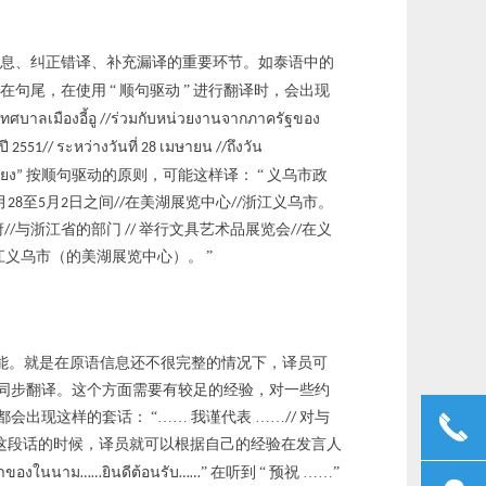
信息、纠正错译、补充漏译的重要环节。如泰语中的
在句尾，在使用
“
顺句驱动
”
进行翻译时，会出现
เทศบาลเมืองอี้อู
ร่วมกับหน่วยงานจากภาครัฐของ
//
ปี
ระหว่างวันที่
เมษายน
ถึงวัน
2551//
28
//
ียง
按顺句驱动的原则，可能这样译：
“
义乌市政
”
月
至
月
日之间
在美湖展览中心
浙江义乌市。
28
5
2
//
//
府
与浙江省的部门
举行文具艺术品展览会
在义
//
//
//
江义乌市（的美湖展览中心）。
”
能。就是在原语信息还不很完整的情况下，译员可
同步翻译。这个方面需要有较足的经验，对一些约
中都会出现这样的套话：
“……
我谨代表
……
对与
//
끅
这段话的时候，译员就可以根据自己的经验在发言人
จ้าของในนาม
ยินดีต้อนรับ
”
在听到
“
预祝
……”
……
……