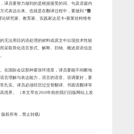
美，译员要努力做到的是根据接受的词、句及语篇内
方式表达出来。也就是在翻译过程中，要做到
“整
理论研究家、教育家、实践家达尼卡•塞莱丝柯维奇
现的无法用目的语处理的材料或原文中出现技术性较
下而采取简化语言形式、解释、归纳、概述原语信息
。
任。在国际会议那种紧张环境里，译员要能不间断地
种语言理解与表达能力，语言的语音、语调要好，要
非常扎实。译员必须经历过交替翻译、书面语翻译等
高境界。
（本文早在2010年前的我们旧版网站上发
版权所有，禁止转载
，
)