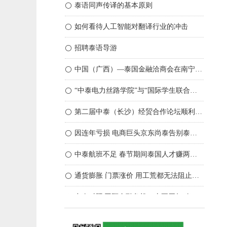
泰语同声传译的基本原则
ꀐ
如何看待人工智能对翻译行业的冲击
ꀐ
招聘泰语导游
ꀐ
中国（广西）—泰国金融洽商会在南宁举行 雅达通翻译团队提供泰语同声传译服务
ꀐ
“中泰电力丝路学院”与“国际学生联合培养基地揭牌” 雅达通翻译提供同声传译服务
ꀐ
第二届中泰（长沙）经贸合作论坛顺利举办 雅达通翻译提供同声传译服务
ꀐ
因连年亏损 电商巨头京东尚泰告别泰国市场
ꀐ
中泰航班不足 春节期间泰国人才赚两百多亿
ꀐ
通货膨胀 门票涨价 用工荒都无法阻止人们“报复性旅游”
ꀐ
中泰对照|回顾金融危机二十五周年 泰国经济不重蹈覆辙
ꀐ