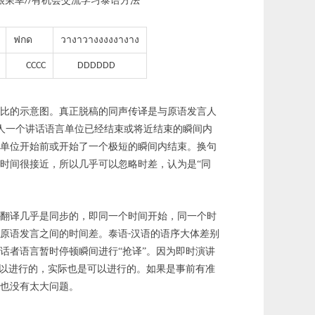
很荣幸
有机会交流学习泰语方法”
//
ฟกด
วางาวางงงงงางาง
CCCC
DDDDDD
对比的示意图。真正脱稿的同声传译是与原语发言人
人一个讲话语言单位已经结束或将近结束的瞬间内
话单位开始前或开始了一个极短的瞬间内结束。换句
时间很接近，所以几乎可以忽略时差，认为是“同
翻译几乎是同步的，即同一个时间开始，同一个时
原语发言之间的时间差。泰语
汉语的语序大体差别
-
话者语言暂时停顿瞬间进行“抢译”。因为即时演讲
可以进行的，实际也是可以进行的。如果是事前有准
也没有太大问题。