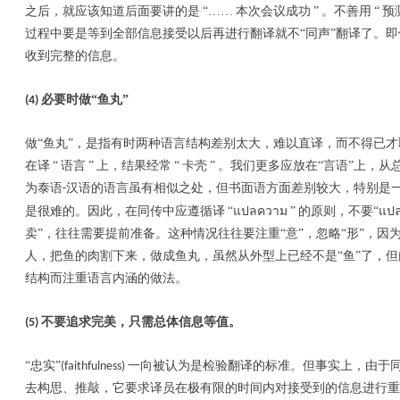
之后，就应该知道后面要讲的是
“……
本次会议成功
”
。不善用
“
预
过程中要是等到全部信息接受以后再进行翻译就不“同声”翻译了。
收到完整的信息。
必要时做“鱼丸”
(4)
做“鱼丸”，是指有时两种语言结构差别太大，难以直译，而不得已
在译
“
语言
”
上，结果经常
“
卡壳
”
。我们更多应放在“言语”上，从
为泰语
汉语的语言虽有相似之处，但书面语方面差别较大，特别是
-
แปลความ
แป
是很难的。因此，在同传中应遵循译
“
”
的原则，不要“
卖”，往往需要提前准备。这种情况往往要注重“意”，忽略“形”，因
人，把鱼的肉割下来，做成鱼丸，虽然从外型上已经不是“鱼”了，但
结构而注重语言内涵的做法。
不要追求完美，只需
总体信息等值
。
(5)
“忠实”
一向被认为是检验翻译的标准。但事实上，由于
(faithfulness)
去构思、推敲，它要求译员在极有限的时间内对接受到的信息进行