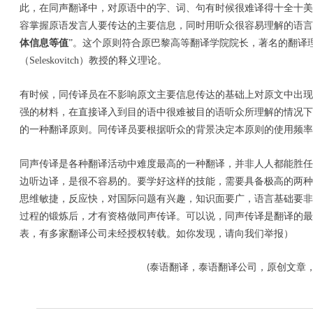
此，在同声翻译中，对原语中的字、词、句有时候很难译得十全十
容掌握原语发言人要传达的主要信息，同时用听众很容易理解的语言
体信息等值
”。这个原则符合原巴黎高等翻译学院院长，著名的翻译
（Seleskovitch）教授的释义理论。
有时候，同传译员在不影响原文主要信息传达的基础上对原文中出
强的材料，在直接译入到目的语中很难被目的语听众所理解的情况
的一种翻译原则。同传译员要根据听众的背景决定本原则的使用频率
同声传译是各种翻译活动中难度最高的一种翻译，并非人人都能胜
边听边译，是很不容易的。要学好这样的技能，需要具备极高的两
思维敏捷，反应快，对国际问题有兴趣，知识面要广，语言基础要
过程的锻炼后，才有资格做同声传译。可以说，同声传译是翻译的最
表，有多家翻译公司未经授权转载。如你发现，请向我们举报）
原创文章
(泰语翻译，泰语翻译公司，