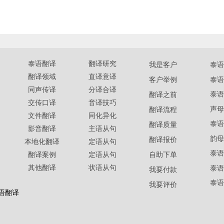
泰语翻译
翻译研究
我是客户
泰语
翻译领域
直译意译
泰语
客户举例
同声传译
分译合译
泰语
翻译之前
交传口译
音译技巧
声母
翻译流程
文件翻译
同化异化
泰语
翻译质量
影音翻译
主语从句
韵母
翻译报价
本地化翻译
定语从句
泰语
翻译案例
定语从句
自助下单
其他翻译
状语从句
泰语
我要付款
泰语
我要评价
语翻译