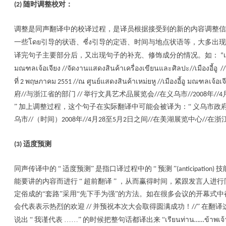
随时调整校对：
(2)
调整是同声翻译中的校译过程，是译员根据接受到的新的内容调整
โดย
ซี่ง
一些
引导的状语、
引导的定语、时间与地点状语等，大多出现
译完句子主要部分后，又出现句子的补充、修饰成分的情况。如：
“
มณฑลเจ้อเจียง
จัดงานแสดงสินค้าเครื่องเขียนและศิลปะ
เมืองอี้อู
//
//
//
ที่
พฤษภาคม
ณ ศูนย์แสดงสินค้าเหม่ยหู
เมืองอี้อู มณฑลเจ้อเจ
2
2551 //
//
府
与浙江省的部门
举行文具艺术品展览会
在义乌市
年
//
//
//
//2008
//4
”
加上调整过程，这个句子在实际翻译中可能会被译为：“
义乌市政
乌市
（时间）
年
月
至
月
日之间
在美湖展览中心
在浙
//
2008
//4
28
5
2
//
//
适度预测
(3)
同声传译中的
“
适度预测”
是指口译过程中的
“
预测
”
技
(anticipation)
能要讲的内容而进行
“
超前翻译
”
，从而赢得时间，紧跟发言人进行
定俗成的“套路”采用“先下手为强”的方法。如在很多会议的开幕式
会代表表示热烈的欢迎
并预祝本次大会取得圆满成功！
”
在翻译
//
//
เรียนท่าน
ข้าพเ
说出
“
我谨代表
……”
的时候把整句话都译出来
“
……