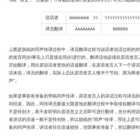
ไทย
译文：
“大家好！
尊敬的老师
亲爱的同学们
今天
我感到
”
//
//
//
//
ดดดดดดด
วว
วววววววววววววว
说话者
译员翻译
AAAAAAAA
BBBBBB
上图是脱稿的同声传译过程中，译员翻译过程与说话者说话过程的
的发言同步
事实上只是接近同步
进行的，翻译活动必须在原语发言
(
)
开始翻译，用比原说话者更快的语速翻译，在原语发言人下一个讲
话来说，译员的翻译，实际上总比原语发言人慢半个节拍。因为两者
声”。
如果是事前有准备的
带稿同声传译
，原语发言人的讲话过程与译员的
间结束。因此，同传译员要最大限度地在翻译过程中争取缩短翻译与
不是特别大，差不多听明白原语意义之后即可进行翻译，充分利用说
者讲话的语速一般不是特别快，所以脱稿的“同声”传译，理论上是
备的同声传译，讲话者往往语速较快，但因事前准备了，所以翻译时