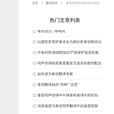
首页
ꄲ
翻译研究
ꄲ
泰语同声传译的基本原则
热门文章列表
三十多来来泰语翻译行业发生了哪些变化
中泰对照|新年祝福语精选
ꀐ
ꀐ
泰语语法 | 单纯词
ꀐ
以观世音菩萨泰语名为例分析泰语构词法
ꀐ
中泰对照|泰国把知识产权保护提高到第四次工业革命的战略高度
ꀐ
同声传译的质量需要发言嘉宾的密切配合
ꀐ
如何成为泰语翻译专家
ꀐ
泰语翻译如何“传神”“达意”
ꀐ
泰语同声传译中中译泰和泰译中的区别
ꀐ
演讲速度与泰语同声翻译中的速度初探
ꀐ