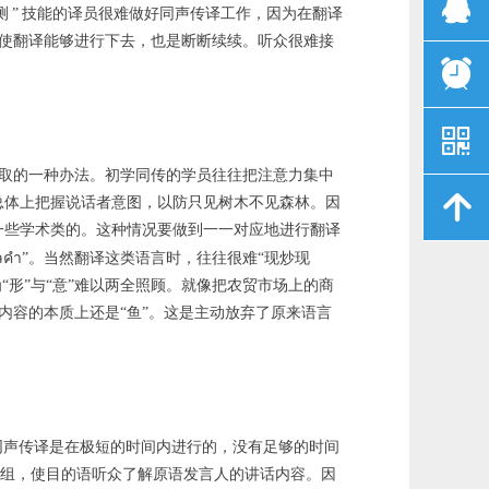
뀩
测
”
技能的译员很难做好同声传译工作，因为在翻译
即使翻译能够进行下去，也是断断续续。听众很难接
뀥
낃
才取的一种办法。初学同传的学员往往把注意力集中
녕
总体上把握说话者意图，以防只见树木不见森林。因
一些学术类的。这种情况要做到一一对应地进行翻译
ลคำ
”。当然翻译这类语言时，往往很难“现炒现
为“形”与“意”难以两全照顾。就像把农贸市场上的商
内容的本质上还是“鱼”。这是主动放弃了原来语言
同声传译是在极短的时间内进行的，没有足够的时间
重组，使目的语听众了解原语发言人的讲话内容。因