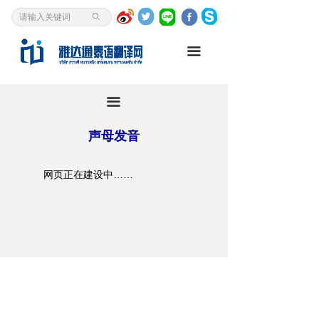
首页
ꄙ
泰语翻译
끀
我是客户
끀
资讯中心
声母发音
翻译研究
关于我们
网页正在建设中……
泰语入门