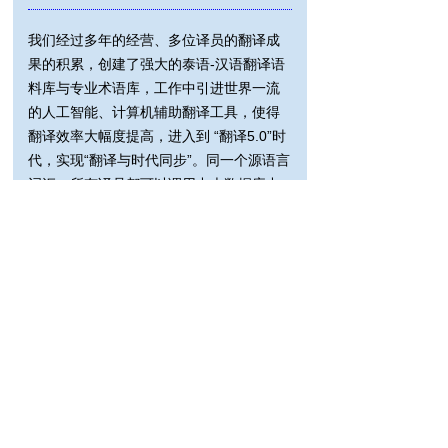
我们经过多年的经营、多位译员的翻译成
果的积累，创建了强大的泰语-汉语翻译语
料库与专业术语库，工作中引进世界一流
的人工智能、计算机辅助翻译工具，使得
翻译效率大幅度提高，进入到 “翻译5.0”时
代，实现“翻译与时代同步”。同一个源语言
词汇，所有译员都可以调用中央数据库中
的统一词汇，用词统一、规范、快捷……
因此，我们的工作高效、准确、及时，有
效解决“客户永远要快，翻译速度永远跟不
上”的翻译行业的“瓶颈”问题！
广西南宁雅达通翻译服务有限公司
넡
座机：0771-7711453 手机：155 7894 1668
QQ：1104419846 微信: jirasakchina