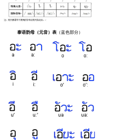
泰语韵母（元音）表
（蓝色部分）