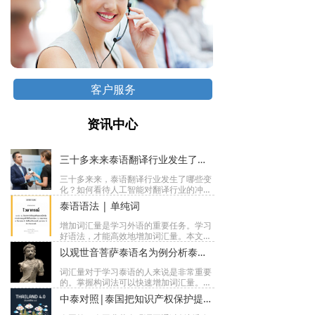
客户服务
资讯中心
三十多来来泰语翻译行业发生了哪些变化
三十多来来，泰语翻译行业发生了哪些变
化？如何看待人工智能对翻译行业的冲
击？如何处理文化差异带来的翻译难题？
泰语语法 | 单纯词
对后辈翻译员的寄语与对行业的展望？近
日接受《中泰翻译交流口述史》专家访
增加词汇量是学习外语的重要任务。学习
谈，谈了上述一些令人关注的问题。
好语法，才能高效地增加词汇量。本文将
教学关于泰语的单纯词的知识，并以实例
以观世音菩萨泰语名为例分析泰语构词法
说明。
词汇量对于学习泰语的人来说是非常重要
的。掌握构词法可以快速增加词汇量。本
文将以实际案例向大家介绍泰语的两种构
中泰对照|泰国把知识产权保护提高到第四次工业革命的战略高度
词法，旨在帮助泰语学习者更高效地学习
泰语。