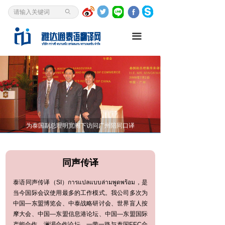
首页
ꄙ
泰语翻译
끀
我是客户
资讯中心
翻译研究
关于我们
为泰国副总理明宽阁下访问广州陪同口译
澜湄区域对话
泰语入门
同声传译
การแปลแบบล่ามพูดพร้อม
泰语同声传译（SI）
，是
当今国际会议使用最多的工作模式。我公司多次为
中国—东盟博览会、中泰战略研讨会、世界盲人按
摩大会、中国—东盟信息港论坛、中国—东盟国际
产能合作、澜湄合作论坛、一带一路与泰国EEC合