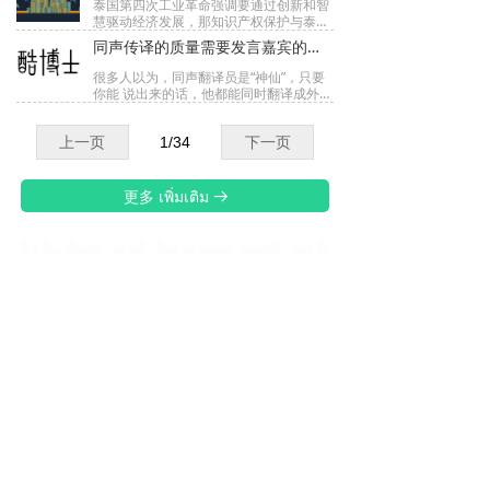
泰国第四次工业革命强调要通过创新和智
慧驱动经济发展，那知识产权保护与泰国
第四次工作革命有什么关系？
同声传译的质量需要发言嘉宾的密切配合
很多人以为，同声翻译员是“神仙”，只要
你能 说出来的话，他都能同时翻译成外
语。事实上，同声翻译员的翻译质量，与
很多因素有关……
上一页
1
/
34
下一页
更多 เพิ่มเติม
뀠
泰语入门